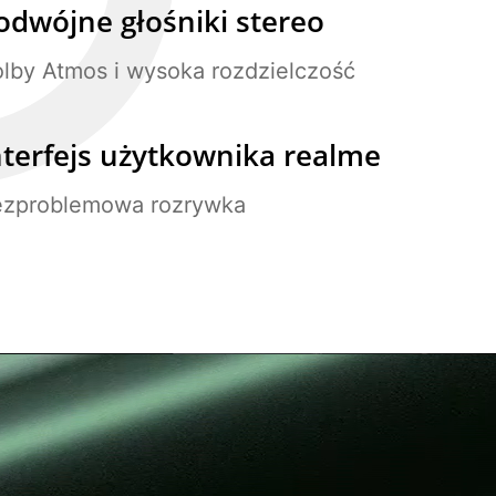
odwójne głośniki stereo
lby Atmos i wysoka
rozdzielczość
nterfejs użytkownika
realme
ezproblemowa rozrywka