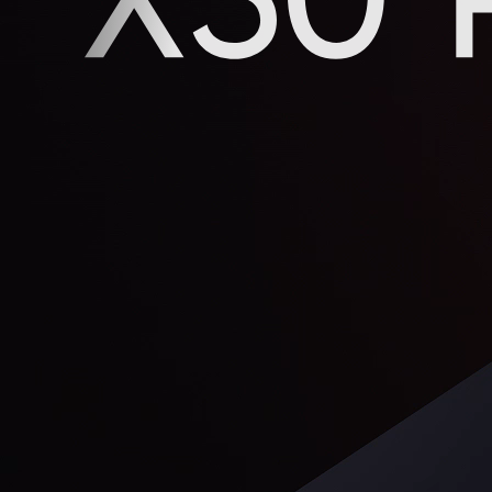
realme Buds Air7 Pro
realme 
real