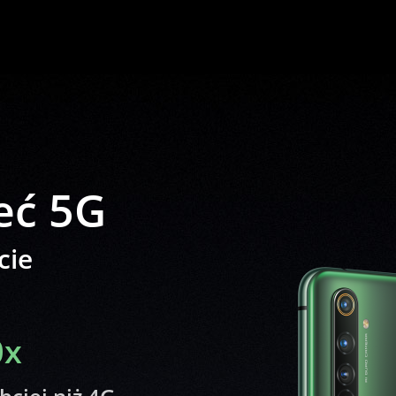
eć 5G
cie
0x