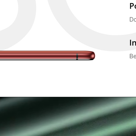
P
Do
I
B