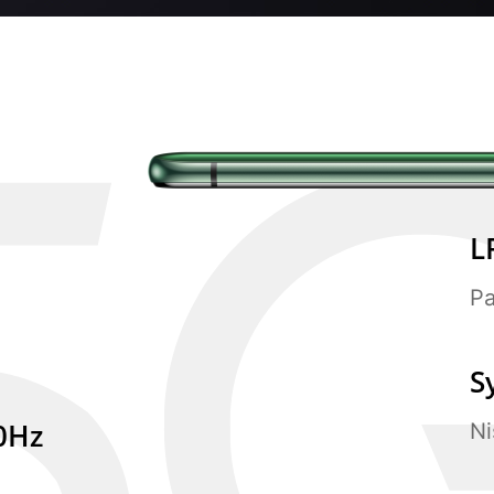
L
P
S
0Hz
Ni