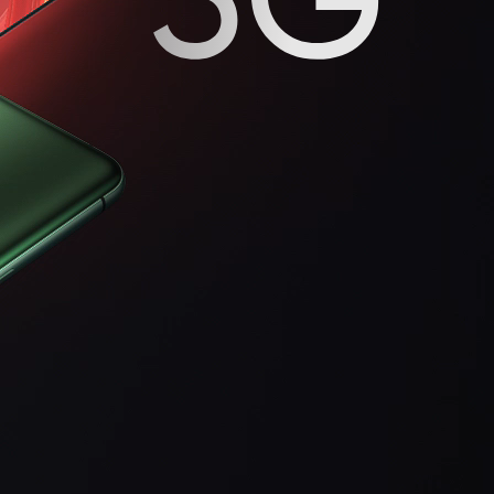
uds T110
realme Buds Air6 Pro
e C55