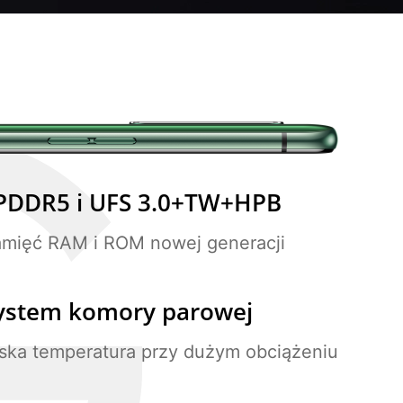
PDDR5 i UFS 3.0+TW+HPB
amięć RAM i ROM
nowej generacji
ystem komory
parowej
ska temperatura przy
dużym obciążeniu