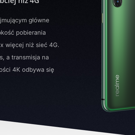
bciej niż 4G
ejmującym główne
kość pobierania
x więcej niż sieć 4G.
s, a transmisja na
ości 4K odbywa się