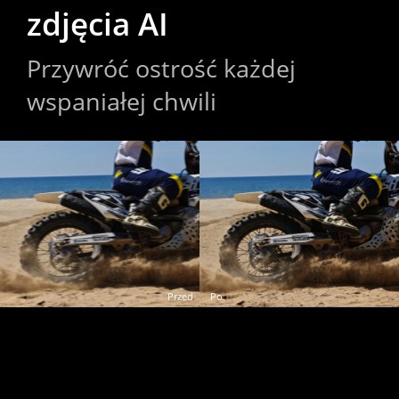
zdjęcia AI
zdjęcia AI
Przywróć ostrość każdej 
Przywróć ostrość każdej 
wspaniałej chwili
wspaniałej chwili
Przed
Po