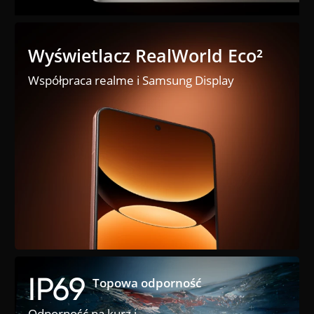
Wyświetlacz RealWorld Eco²
Współpraca realme i Samsung Display
IP69
Topowa odporność
Odporność na kurz i 