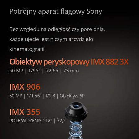
Potrójny aparat flagowy Sony
Potrójny aparat flagowy Sony
Potrójny aparat flagowy Sony
Bez względu na odległość czy porę dnia,

Bez względu na odległość czy porę dnia,

Bez względu na odległość czy porę dnia,

każde ujęcie jest niczym arcydzieło 
każde ujęcie jest niczym arcydzieło 
każde ujęcie jest niczym arcydzieło 
kinematografii.
kinematografii.
kinematografii.
Obiektyw peryskopowy IMX 882 3X
50 MP | 1/95" | f/2,65 | 73 mm
IMX 906
50 MP | 1/1,56" | f/1,8 | Obiektyw 6P
IMX 355
POLE WIDZENIA 112° | f/2,2