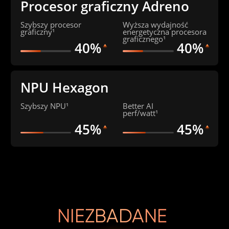
Procesor graficzny Adreno
Szybszy procesor 
Wyższa wydajność 
graficzny¹
energetyczna procesora 
graficznego¹
40%
40%
NPU Hexagon
Szybszy NPU¹
Better AI 

perf/watt¹
45%
45%
NIEZBADANE 