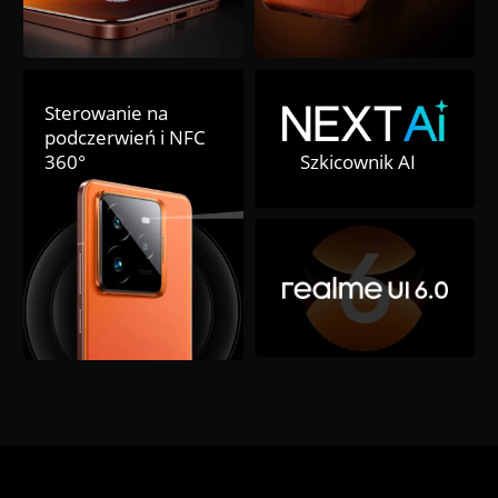
Sterowanie na 
podczerwień i NFC 
360°
Szkicownik AI