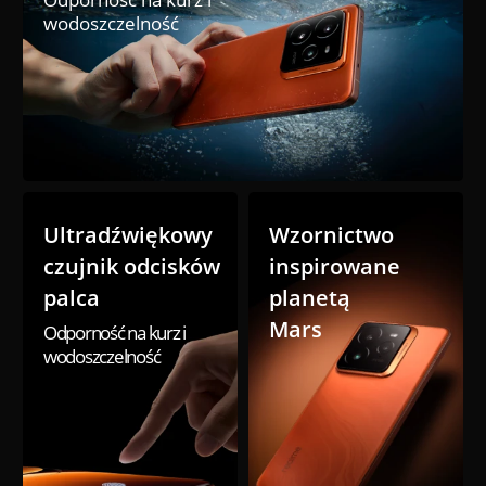
wodoszczelność
Ultradźwiękowy 
Wzornictwo 
czujnik odcisków 
inspirowane 
palca
planetą 
Mars
Odporność na kurz i 
wodoszczelność