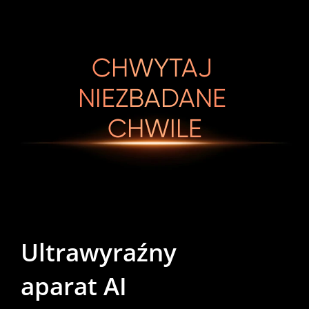
CHWYTAJ 
NIEZBADANE 
CHWILE
Ultrawyraźny 
Ultrawyraźny 
Ultrawyraźny 
aparat AI
aparat AI
aparat AI