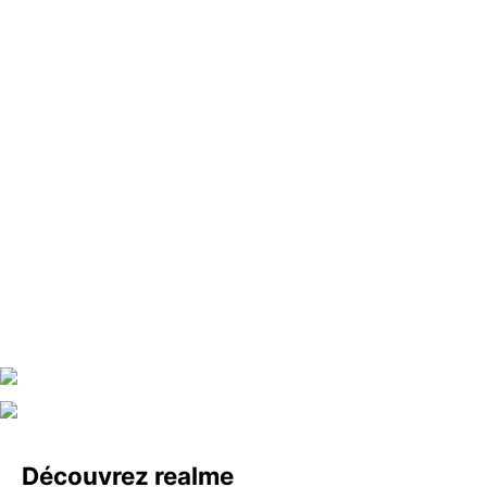
realme Buds T110
realme Buds Air6 Pro
Découvrez realme