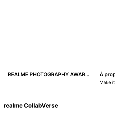
REALME PHOTOGRAPHY AWARDS
À pro
realme & Matteo Menotto
Make it
L’élégance urbaine à portée de main.
En savoir plus
realme CollabVerse