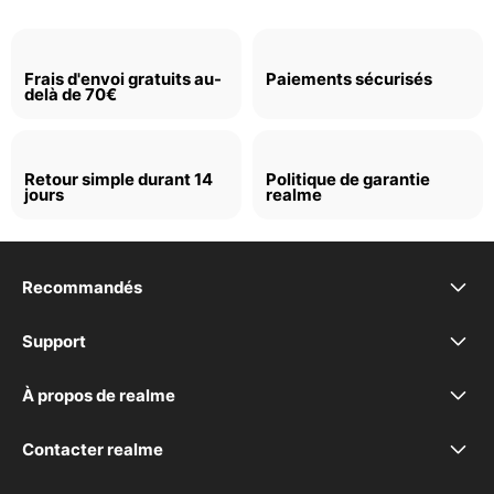
Frais d'envoi gratuits au-
Paiements sécurisés
delà de 70€
Retour simple durant 14
Politique de garantie
jours
realme
Recommandés
realme 16 5G
Support
FAQ
realme 16 Pro+ 5G
À propos de realme
Marque
Déclaration de conformité
realme 16 Pro 5G
Contacter realme