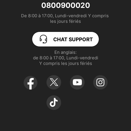
service.fr@realme.com
Communauté
EU Declaration
realme GT 8 Pro
0800900020
De 8:00 à 17:00, Lundi-vendredi Y compris 

MANUEL DE L’UTILISATEUR
realme P3 Lite
les jours fériés
Politique de garantie realme
realme Note 70T
CHAT SUPPORT
Gérer les cookies
realme P3 5G
En anglais:

de 8:00 à 17:00, Lundi-vendredi

UI 7.0
realme C71
Y compris les jours fériés