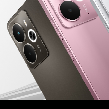
ds Air6 Pro
realme Buds Air6
realme B
realme GT 6T