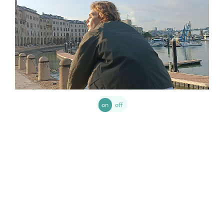
Sans OIS
Avec OIS
SuperOIS est la meilleure solution de stabilisation optique 
de la gamme. Cette stabilisation d’image optique « full-
on
off
link » vous aide à photographier des scènes d’action 
facilement et avec précision. Grâce à SuperOIS, réussissez 
avec brio des portraits et des vidéos difficiles à saisir.