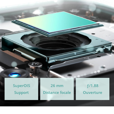
SuperOIS
26 mm
ƒ/1.88
Support
Distance focale
Ouverture