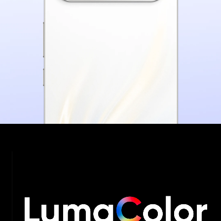
Appareil photo Portrait arrière Sony 
IMX852 de 50 MP
Le seul Appareil photo Portrait avant de 
50 MP dans cette catégorie de prix