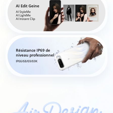
AI Edit Geine
AI StyleMe

AI LightMe

AI Instant Clip
Résistance IP69 de 

niveau professionnel
IP66/68/69/69K