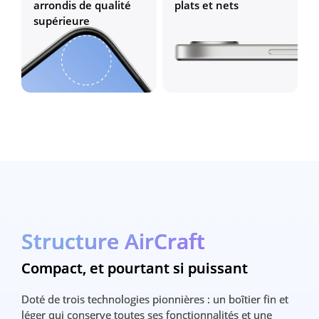
arrondis de qualité 
plats et nets
supérieure
Structure AirCraft
Structure AirCraft
Compact, et pourtant si puissant
Compact, et pourtant si puissant
Doté de trois technologies pionnières : un boîtier fin et 
Doté de trois technologies pionnières : un boîtier fin et 
léger qui conserve toutes ses fonctionnalités et une 
léger qui conserve toutes ses fonctionnalités et une 