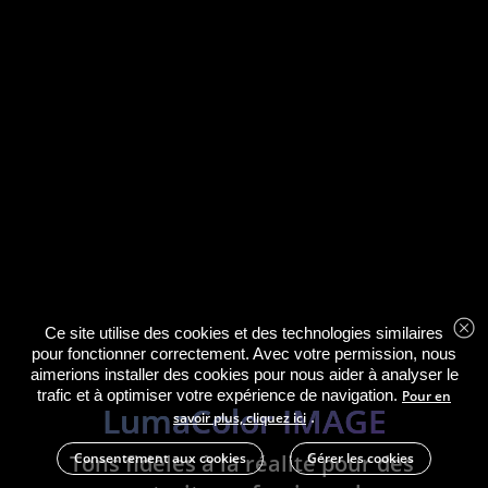
Ce site utilise des cookies et des technologies similaires
pour fonctionner correctement. Avec votre permission, nous
aimerions installer des cookies pour nous aider à analyser le
trafic et à optimiser votre expérience de navigation.
Pour en
LumaColor IMAGE
.
savoir plus, cliquez ici
Consentement aux cookies
Gérer les cookies
Tons fidèles à la réalité pour des 