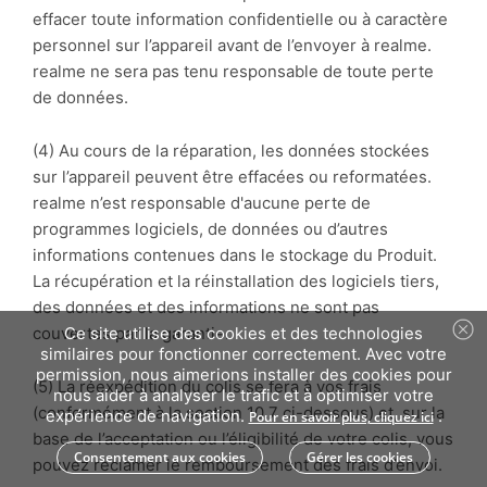
effacer toute information confidentielle ou à caractère
personnel sur l’appareil avant de l’envoyer à realme.
realme ne sera pas tenu responsable de toute perte
de données.
(4) Au cours de la réparation, les données stockées
sur l’appareil peuvent être effacées ou reformatées.
realme n’est responsable d'aucune perte de
programmes logiciels, de données ou d’autres
informations contenues dans le stockage du Produit.
La récupération et la réinstallation des logiciels tiers,
des données et des informations ne sont pas
couvertes par la garantie.
Ce site utilise des cookies et des technologies
similaires pour fonctionner correctement. Avec votre
permission, nous aimerions installer des cookies pour
(5) La réexpédition du colis se fera à vos frais
nous aider à analyser le trafic et à optimiser votre
(conformément à la section
10.7 ci-dessous) et, sur la
expérience de navigation.
.
Pour en savoir plus, cliquez ici
base de l’acceptation ou l’éligibilité de votre colis, vous
Consentement aux cookies
Gérer les cookies
pouvez réclamer le remboursement des frais d’envoi.