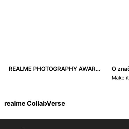
REALME PHOTOGRAPHY AWARDS
O zna
realme & Matteo Menotto
Make it
Nádech městského luxusu.
Zjistit více
realme CollabVerse