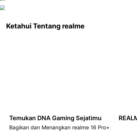
realme Chat Support
realme Support
Ketahui Tentang realme
Welcome to realme Support
Temukan DNA Gaming Sejatimu
realme & Ollivier Saveo
Bagikan dan Menangkan realme 16 Pro+
Sentuhan masterpiece, desain jam tangan penuh kemewahan