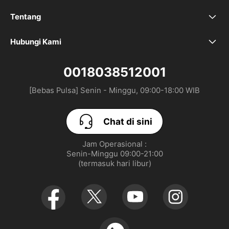
FAQ
Tentang
Brand Kami
Tempat Pusat Perbaikan
Hubungi Kami
Chat di sini
Ruang Redaksi
0018038512001
[Bebas Pulsa] Senin - Minggu, 09:00-18:00 WIB
Toko
Chat di sini
Jam Operasional :

Senin-Minggu 09:00-21:00

(termasuk hari libur)