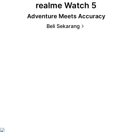
realme Watch 5
The Sound of AI
Adventure Meets Accuracy
Beli Sekarang
Beli Sekarang