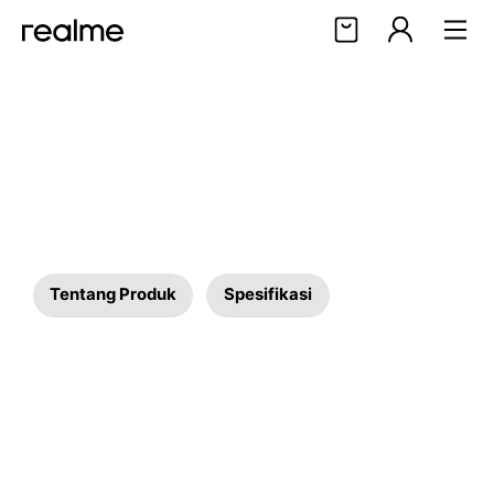
realme Indonesia – Smartp
Halo, User
Masuk
Daftar
Tentang Produk
Spesifikasi