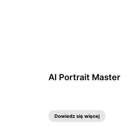
realme Buds Air7 Pro
realme 
real
AI Portrait Master
Dowiedz się więcej