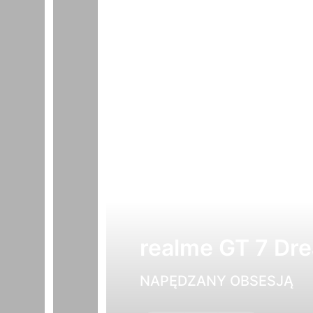
realme GT 7 Dre
NAPĘDZANY OBSESJĄ