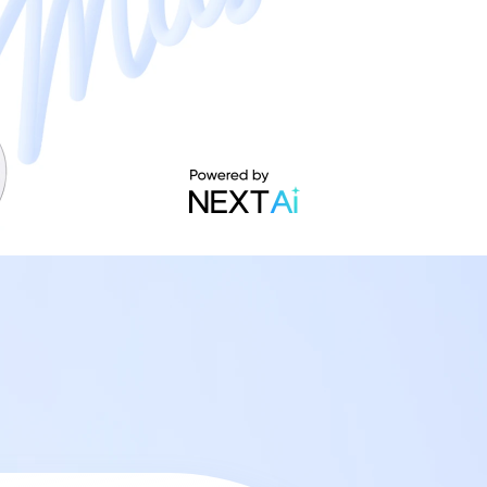
uds T110
realme Buds Air6 Pro
e C55