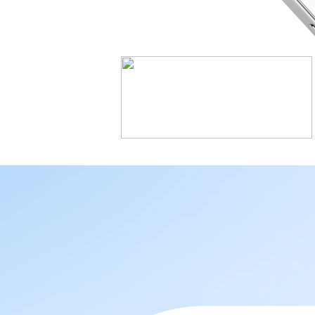
realme Buds Air7 Pro
realme 
real