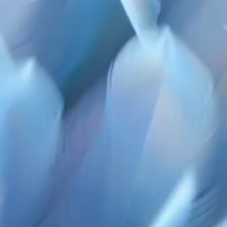
Moduł aparató
wany według najnowszych
cie poziomy układ aparatów tylnych znan