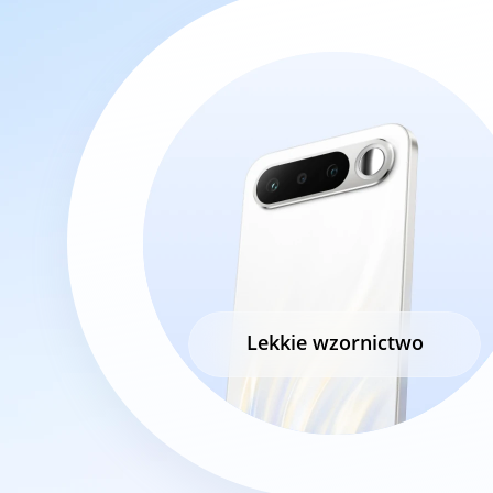
Bateria 6550 mAh

Lekkie wzornictwo
o trwałości 6 lat