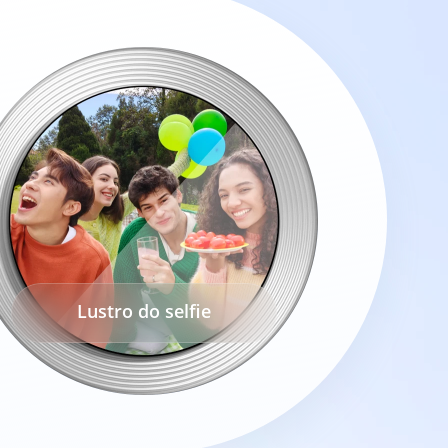
Wodoszczelność klasy

Lustro do selfie
profesjonalnej IP69