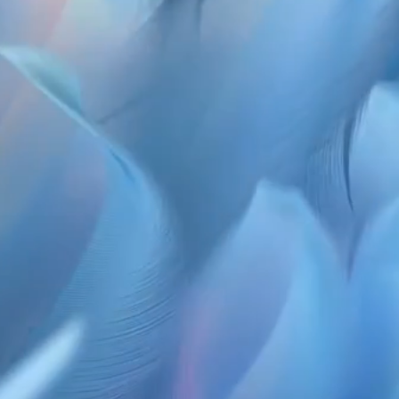
w
 trendów
y z modeli flagowych – 