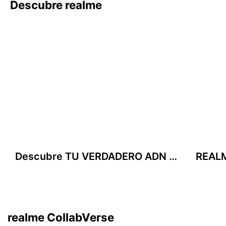
Descubre realme
GRAVES PODEROSOS, A JUSTE
Aprende más
PERFECTO
Aprende más
Descubre TU VERDADERO ADN GAMER
realme & Claudio Miranda
Estilo cinematográfico. Filtros de cámara en colaboración con maestros.
Conoce más
realme CollabVerse