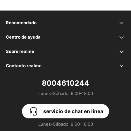
Recomendado
realme 16 5G
Centro de ayuda
Preguntas frecuentes
realme P4 Power 5G
Sobre realme
Nuestra marca
Soporte
realme P4 Lite
Contacto realme
servicio de chat en línea
Comunidad
realme P4
8004610244
Sea un socio de canal: LA_BD@realme.com
Lunes-Sábado: 9:00-18:00
realme 16 Pro+ 5G
realme 16 Pro 5G
servicio de chat en línea
Lunes-Sábado: 9:00-18:00
realme C85