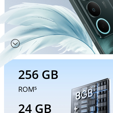
256 GB
ROM⁵
24 GB