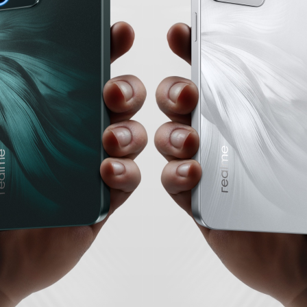
s Wireless 5
realme Techlife Studio H1
realme B
ANC
realme C65
realme GT 6T
realme C67