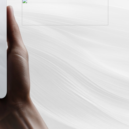
uds T200
realme Buds Air7 Pro