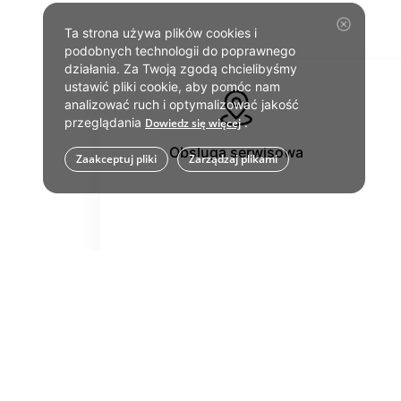
Pomoc online
Ta strona używa plików cookies i
podobnych technologii do poprawnego
działania. Za Twoją zgodą chcielibyśmy
ustawić pliki cookie, aby pomóc nam
analizować ruch i optymalizować jakość
przeglądania
.
Dowiedz się więcej
Obsluga serwisowa
Zaakceptuj pliki
Zarządzaj plikami
Samodzielna naprawa
P