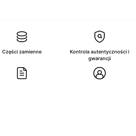
Części zamienne
Kontrola autentyczności i
gwarancji
olityka Gwarancyjna
Skrócona Instrukcja
Obsługi