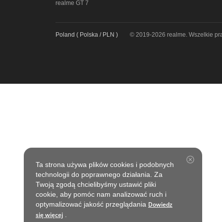
realme GT 7
Poland ( Polska / PLN )
© 2019-2026 realme. Wszelkie pr
realme Buds Air7 Pro
realme 
real
Ta strona używa plików cookies i podobnych
technologii do poprawnego działania. Za
Twoją zgodą chcielibyśmy ustawić pliki
cookie, aby pomóc nam analizować ruch i
optymalizować jakość przeglądania
Dowiedz
się więcej
.