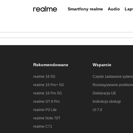
Smartfony realme
Audio
Lap
realme GT
Rekomendowane
Wsparcie
realme 16 5G
Często zadawane pytani
realme 16 Pro+ 5G
Rozwiązywanie proble
realme Buds Air8
realme Watch S5
real
Nowy
Nowy
realme 16 Pro 5G
Deklaracja UE
Pro
realme GT 8 Pro
realme 14 5G
realme C71
realme 12
realme
realm
realm
real
real
re
Nowy
realme GT 8 Pro
Instrukcja obsługi
realme P3 Lite
UI 7.0
realme Note 70T
realme C71