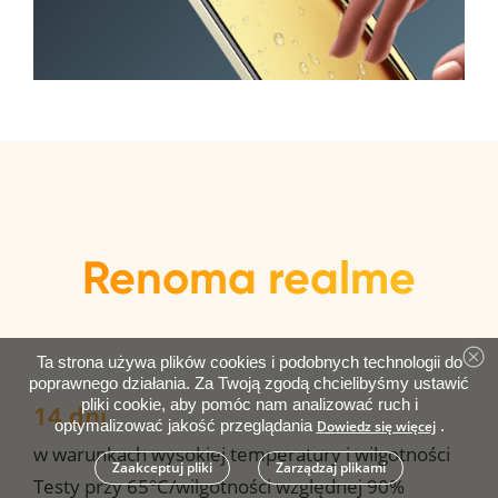
Renoma realme
Ta strona używa plików cookies i podobnych technologii do
poprawnego działania. Za Twoją zgodą chcielibyśmy ustawić
pliki cookie, aby pomóc nam analizować ruch i
14 dni
optymalizować jakość przeglądania
.
Dowiedz się więcej
w warunkach wysokiej temperatury i wilgotności 
Zaakceptuj pliki
Zarządzaj plikami
Testy przy 65°C/wilgotności względnej 90%