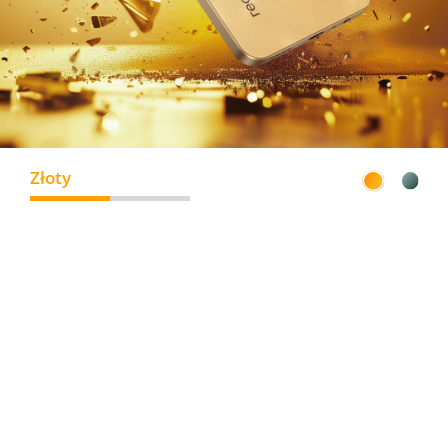
Złoty
Zielony