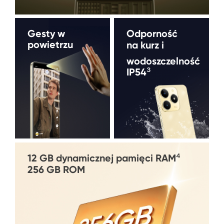
Gesty w 
Odporność 
powietrzu
na kurz i 
wodoszczelność 

IP54³
12 GB dynamicznej pamięci RAM⁴
256 GB ROM