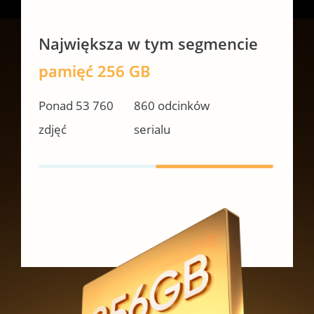
Największa w tym segmencie
pamięć 256 GB
Ponad 53 760 
860 odcinków 
zdjęć
serialu