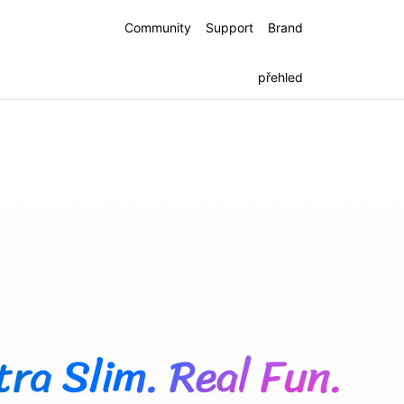
Community
Support
Brand
přehled
e
Note 50
 GT 6