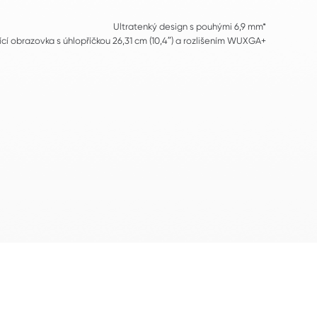
Ultratenký design s pouhými 6,9 mm*
ící obrazovka s úhlopříčkou 26,31 cm (10,4″) a rozlišením WUXGA+