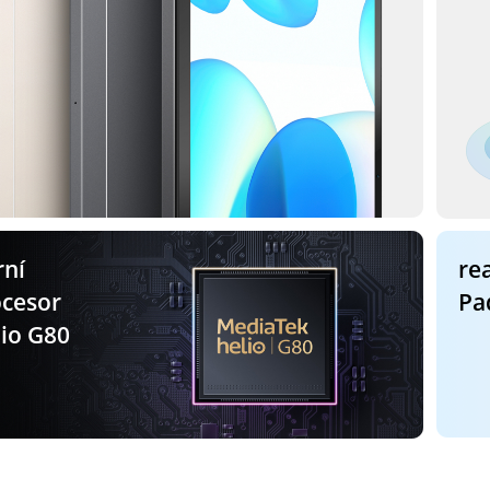
rní
re
ocesor
Pa
io G80