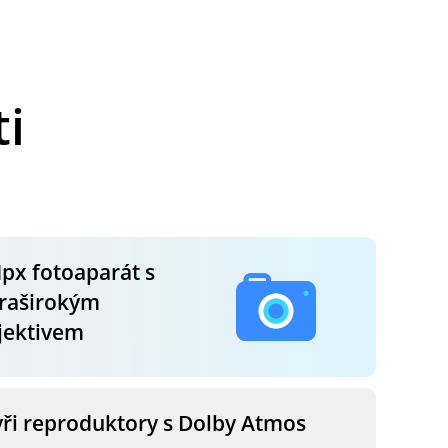
i
px fotoaparát s
traširokým
jektivem
yři reproduktory
s Dolby Atmos