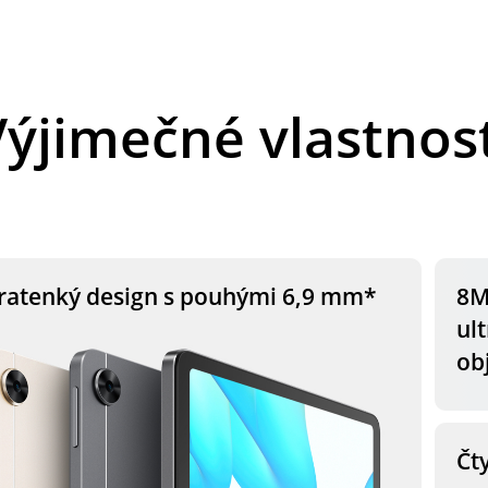
Výjimečné vlastnost
ratenký design s pouhými 6,9 mm*
8M
ul
ob
Čt