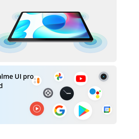
alme UI pro
d