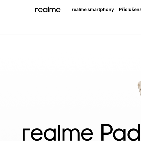
realme smartphony
Příslušens
real
rea
NEW