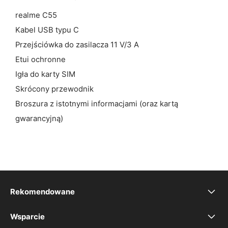
realme C55
Kabel USB typu C
Przejściówka do zasilacza 11 V/3 A
Etui ochronne
Igła do karty SIM
Skrócony przewodnik
Broszura z istotnymi informacjami (oraz kartą
gwarancyjną)
Rekomendowane
realme 16 5G
Wsparcie