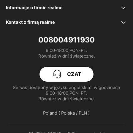
Często zadawane pytania
realme 16 Pro+ 5G
Informacje o firmie realme
Nasza marka
Rozwiązywanie problemów
realme 16 Pro 5G
Kontakt z firmą realme
service.pl@realme.com
społeczność
Deklaracja UE
realme GT 8 Pro
008004911930
9:00-18:00,PON-PT.

Polityka gwarancyjna
Instrukcja obsługi
realme P3 Lite
Również w dni świąteczne.
realme a unijny akt w sprawie danych
UI 7.0
realme Note 70T
CZAT
realme C71
Serwis dostępny w języku angielskim, w godzinach

9:00-18:00,PON-PT.

realme GT 7
Również w dni świąteczne.
Poland ( Polska / PLN )