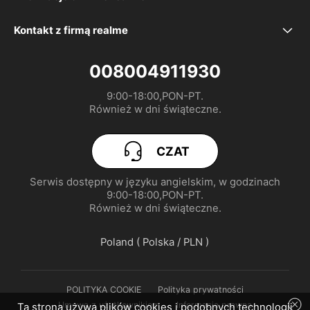
Nasza marka
Rozwiązywanie problemów
realme 16 Pro 5G
Kontakt z firmą realme
service.pl@realme.com
społeczność
Deklaracja UE
realme GT 8 Pro
008004911930
9:00-18:00,PON-PT.

Polityka gwarancyjna
Instrukcja obsługi
realme P3 Lite
Również w dni świąteczne.
realme a unijny akt w sprawie danych
UI 7.0
realme Note 70T
CZAT
realme C71
Serwis dostępny w języku angielskim, w godzinach

9:00-18:00,PON-PT.

realme GT 7
Również w dni świąteczne.
Poland ( Polska / PLN )
POLITYKA COOKIE
Polityka prywatności
Umowa z użytkownikiem
Informacja prawna
Ta strona używa plików cookies i podobnych technologii