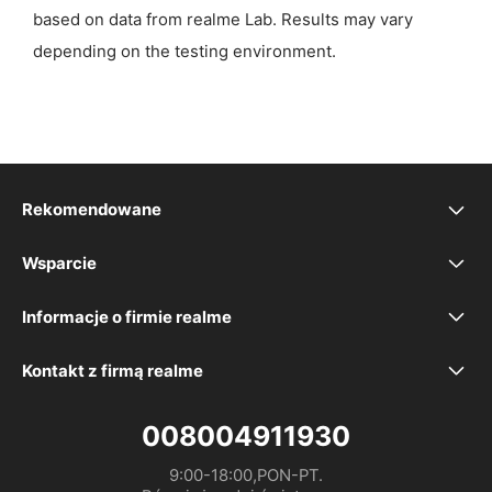
based on data from realme Lab. Results may vary
depending on the testing environment.
Rekomendowane
realme 16 5G
Wsparcie
Często zadawane pytania
realme 16 Pro+ 5G
Informacje o firmie realme
Nasza marka
Rozwiązywanie problemów
realme 16 Pro 5G
Kontakt z firmą realme
service.pl@realme.com
społeczność
Deklaracja UE
realme GT 8 Pro
008004911930
9:00-18:00,PON-PT.

Polityka gwarancyjna
Instrukcja obsługi
realme P3 Lite