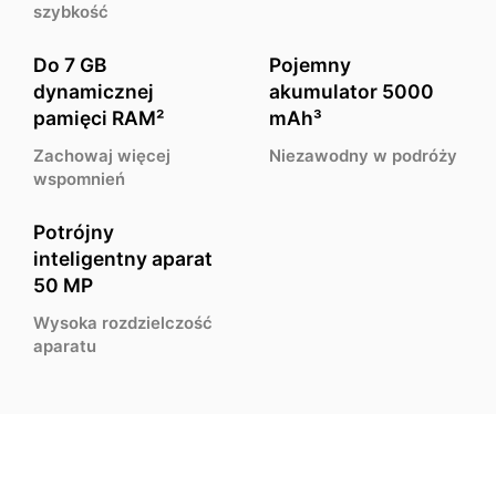
szybkość
Do 7 GB
Pojemny
dynamicznej
akumulator 5000
pamięci RAM²
mAh³
Zachowaj więcej
Niezawodny w podróży
wspomnień
Potrójny
inteligentny aparat
50 MP
Wysoka rozdzielczość
aparatu