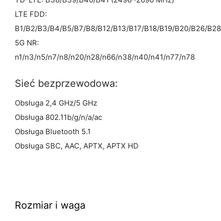
TD-LTE: B38/B39/B40/B41 (2496~2690 MHz)
LTE FDD:
B1/B2/B3/B4/B5/B7/B8/B12/B13/B17/B18/B19/B20/B26/B2
5G NR:
n1/n3/n5/n7/n8/n20/n28/n66/n38/n40/n41/n77/n78
Sieć bezprzewodowa:
Obsługa 2,4 GHz/5 GHz
Obsługa 802.11b/g/n/a/ac
Obsługa Bluetooth 5.1
Obsługa SBC, AAC, APTX, APTX HD
Rozmiar i waga