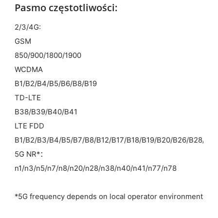
Pasmo częstotliwości:
2/3/4G:
GSM
850/900/1800/1900
WCDMA
B1/B2/B4/B5/B6/B8/B19
TD-LTE
B38/B39/B40/B41
LTE FDD
B1/B2/B3/B4/B5/B7/B8/B12/B17/B18/B19/B20/B26/B28/B6
5G NR*：
n1/n3/n5/n7/n8/n20/n28/n38/n40/n41/n77/n78
*5G frequency depends on local operator environment