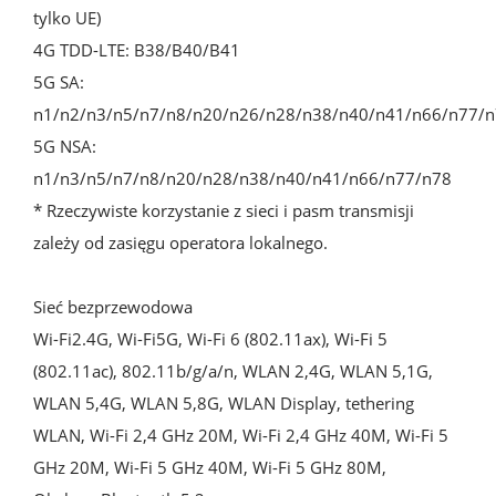
tylko UE)

4G TDD-LTE: B38/B40/B41

5G SA: 
n1/n2/n3/n5/n7/n8/n20/n26/n28/n38/n40/n41/n66/n77/n
5G NSA: 
n1/n3/n5/n7/n8/n20/n28/n38/n40/n41/n66/n77/n78

* Rzeczywiste korzystanie z sieci i pasm transmisji 
zależy od zasięgu operatora lokalnego.

Sieć bezprzewodowa

Wi-Fi2.4G, Wi-Fi5G, Wi-Fi 6 (802.11ax), Wi-Fi 5 
(802.11ac), 802.11b/g/a/n, WLAN 2,4G, WLAN 5,1G, 
WLAN 5,4G, WLAN 5,8G, WLAN Display, tethering 
WLAN, Wi-Fi 2,4 GHz 20M, Wi-Fi 2,4 GHz 40M, Wi-Fi 5 
GHz 20M, Wi-Fi 5 GHz 40M, Wi-Fi 5 GHz 80M,
