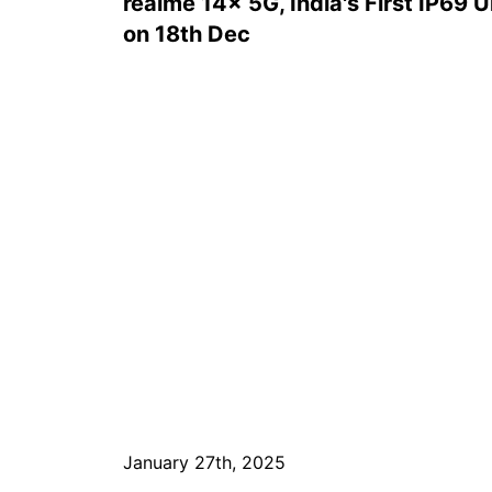
realme 14x 5G, India's First IP69 
on 18th Dec
January 27th, 2025