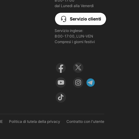
8:00-17:00

dal Lunedì alla Venerdì
Servizio clienti
Servizio inglese:

8:00-17:00, LUN-VEN

Compresi i giorni festivi
IE
Politica di tutela della privacy
Contratto con l'utente