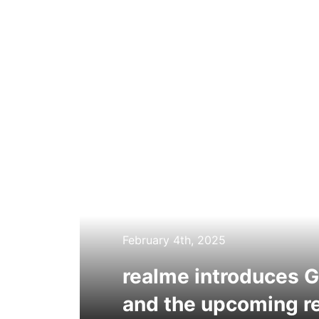
February 4th, 2025
realme introduces G
and the upcoming r