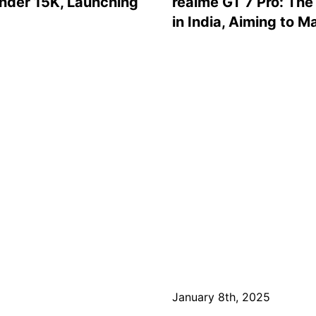
Under 15K, Launching
realme GT 7 Pro: The
in India, Aiming to 
January 8th, 2025