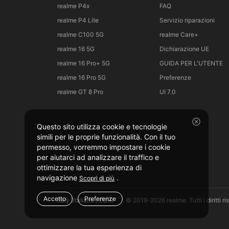
realme P4x
FAQ
realme P4 Lite
Servizio riparazioni
realme C100 5G
realme Care+
realme 16 5G
Dichiarazione UE
realme 16 Pro+ 5G
GUIDA PER L'UTENTE
realme 16 Pro 5G
Preferenze
realme GT 8 Pro
UI 7.0
Questo sito utilizza cookie e tecnologie
simili per le proprie funzionalità. Con il tuo
permesso, vorremmo impostare i cookie
per aiutarci ad analizzare il traffico e
ottimizzare la tua esperienza di
navigazione
.
Scopri di più
Accetto
Preferenze
Italy (Italiano / EUR)
© 2019-2026 realme. Tutti i diritti ris