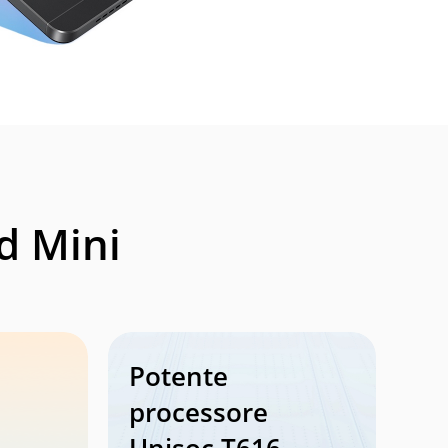
d Mini
Potente
processore