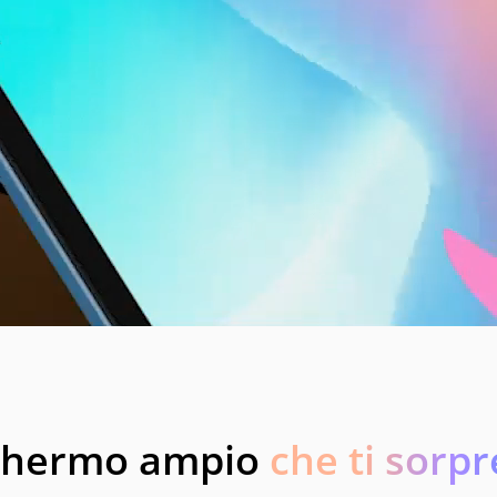
chermo ampio
che ti sorp