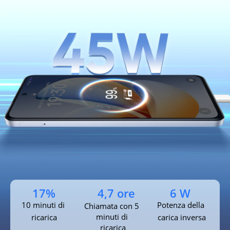
17%
4,7 ore
6 W
8,9 ore
733,5 ore
Standby¹
MLBB Gaming¹
10 minuti di 
Potenza della 
Chiamata con 5 
2 giorni
14,7 ore
minuti di 
Utilizzo 
ricarica
carica inversa
Riproduzione 
ricarica
intensivo
di TikTok