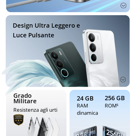
Design Ultra Leggero e 
Luce Pulsante
Grado 
256 GB
24 GB
Militare
RAM 
ROM⁵
Resistenza agli urti
dinamica