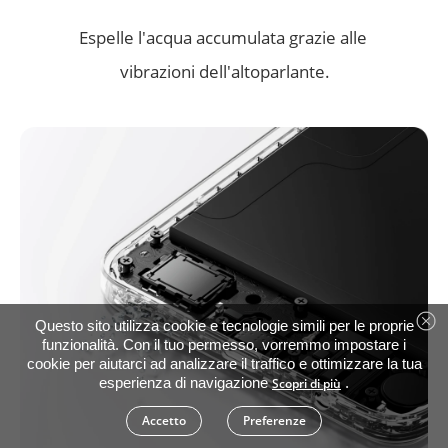
Smart Touch
Espelle l'acqua accumulata grazie alle 
vibrazioni dell'altoparlante.
Reattivo e preciso anche con le mani bagnate, 
unte, con i guanti o all’interno di custodie 
impermeabili.
Questo sito utilizza cookie e tecnologie simili per le proprie
funzionalità. Con il tuo permesso, vorremmo impostare i
cookie per aiutarci ad analizzare il traffico e ottimizzare la tua
esperienza di navigazione
.
Scopri di più
Accetto
Preferenze