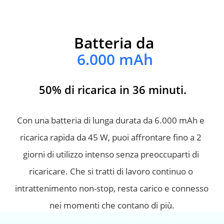
Batteria da
Batteria da
6.000 mAh
6.000 mAh
50% di ricarica in 36 minuti.
Over 8 Hours Gaming when 100% 
Charged. 
Con una batteria di lunga durata da 6.000 mAh e 
Con una batteria di lunga durata da 6.000 mAh e 
ricarica rapida da 45 W, puoi affrontare fino a 2 
ricarica rapida da 45 W, puoi affrontare fino a 2 
giorni di utilizzo intenso senza preoccuparti di 
giorni di utilizzo intenso senza preoccuparti di 
ricaricare. Che si tratti di lavoro continuo o 
ricaricare. Che si tratti di lavoro continuo o 
intrattenimento non-stop, resta carico e connesso 
intrattenimento non-stop, resta carico e connesso 
nei momenti che contano di più.
nei momenti che contano di più.