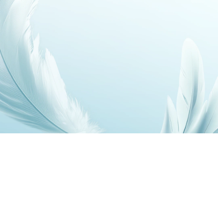
7,79 mm
196 g
Spessore
Peso