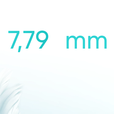
7,79
mm