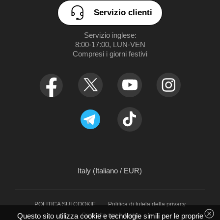
Servizio clienti
Preferenze
realme GT 8 Pro
Servizio inglese:

UI 7.0
8:00-17:00, LUN-VEN

Compresi i giorni festivi
Italy (Italiano / EUR)
POLITICA SUI COOKIE
Politica di tutela della privacy
Contratto con l'utente
Questo sito utilizza cookie e tecnologie simili per le proprie