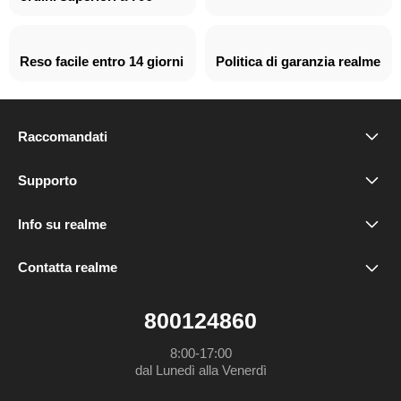
Reso facile entro 14 giorni
Politica di garanzia realme
Raccomandati
realme P4x
Supporto
FAQ
realme P4 Lite
Info su realme
Il nostro marchio
Servizio riparazioni
realme C100 5G
Contatta realme
service.it@realme.com
Community
realme Care+
realme 16 5G
800124860
Politica di garanzia realme
Dichiarazione UE
realme 16 Pro+ 5G
8:00-17:00

dal Lunedì alla Venerdì
Parental Control
GUIDA PER L'UTENTE
realme 16 Pro 5G