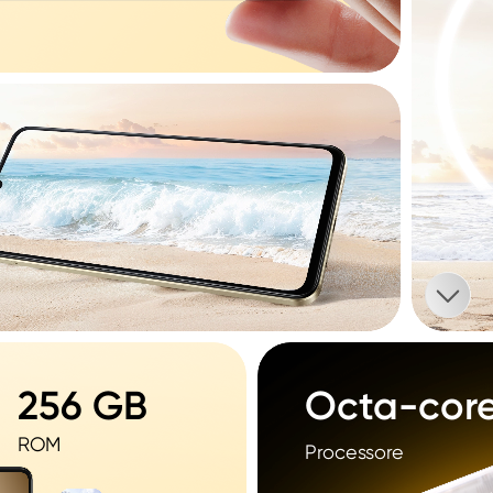
256 GB
Octa-cor
ROM
Processore