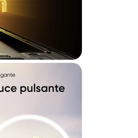
egante
uce pulsante