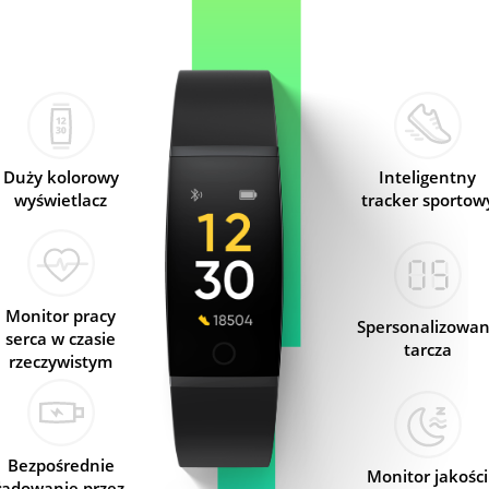
Duży kolorowy
Inteligentny
wyświetlacz
tracker sportow
Monitor pracy
Spersonalizowa
serca w czasie
tarcza
rzeczywistym
Bezpośrednie
Monitor jakości
ładowanie przez