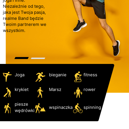
joga i inne.
Niezależnie od tego,
jaka jest Twoja pasja,
realme Band będzie
Twoim partnerem we
wszystkim.
Joga
bieganie
fitness
krykiet
Marsz
rower
piesze
wspinaczka
spinning
wędrówki