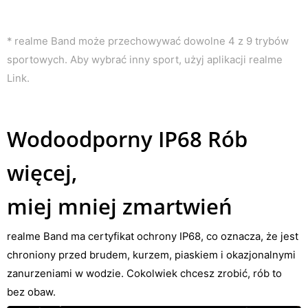
* realme Band może przechowywać dowolne 4 z 9 trybów
sportowych. Aby wybrać inny sport, użyj aplikacji realme
Link.
Wodoodporny IP68 Rób
więcej,
miej mniej zmartwień
realme Band ma certyfikat ochrony IP68, co oznacza, że jest
chroniony przed brudem, kurzem, piaskiem i okazjonalnymi
zanurzeniami w wodzie. Cokolwiek chcesz zrobić, rób to
bez obaw.