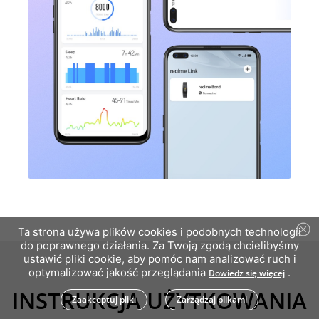
Ta strona używa plików cookies i podobnych technologii
do poprawnego działania. Za Twoją zgodą chcielibyśmy
ustawić pliki cookie, aby pomóc nam analizować ruch i
optymalizować jakość przeglądania
.
Dowiedz się więcej
INSTRUKCJA UŻYTKOWANIA
Zaakceptuj pliki
Zarządzaj plikami