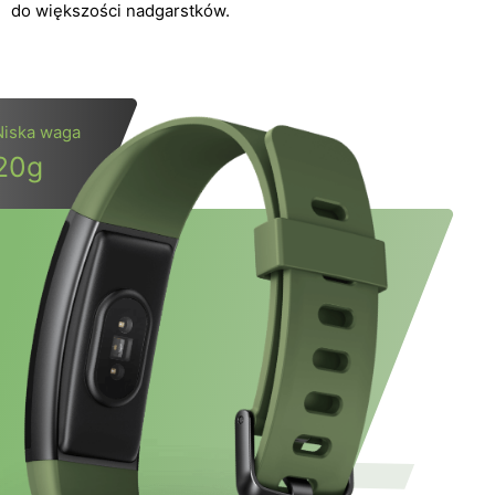
do większości nadgarstków.
Niska waga
20g