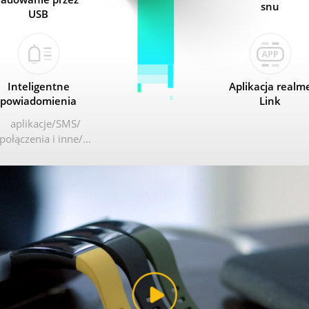
snu
USB
Inteligentne
Aplikacja realm
powiadomienia
Link
aplikacje
SMS
połączenia i inne
…