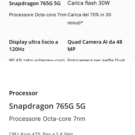
Snapdragon 765G 5G
Carica flash 30W
Processore Octa-core 7nm
Carica del 70% in 30
minuti*
Display ultra liscio a
Quad Camera AI da 48
120Hz
MP
90.4% ratio schermo-corp
Fotocamera per selfie Dual
In-display
Dolby Atmos & Hi-Res
Sistema di
Processor
Audio
raffreddamento
Cooling 3.0
Snapdragon 765G 5G
Esperienza immersiva
Performante anche sotto
Processore Octa-core 7nm
pressione
CPU: Kryo 475, fino a 2,4 GHz