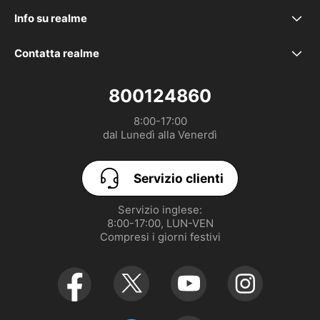
FAQ
realme P4 Lite
Info su realme
Il nostro marchio
Servizio riparazioni
realme C100 5G
Contatta realme
service.it@realme.com
Community
realme Care+
realme 16 5G
800124860
8:00-17:00

Politica di garanzia realme
Dichiarazione UE
realme 16 Pro+ 5G
dal Lunedì alla Venerdì
Parental Control
GUIDA PER L'UTENTE
realme 16 Pro 5G
Servizio clienti
Preferenze
realme GT 8 Pro
Servizio inglese:

8:00-17:00, LUN-VEN

UI 7.0
Compresi i giorni festivi