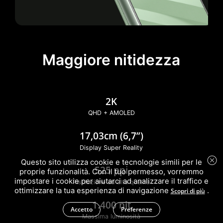
Maggiore nitidezza
2K
QHD + AMOLED
17,03cm (6,7”)
Display Super Reality
Questo sito utilizza cookie e tecnologie simili per le
525 ppi
proprie funzionalità. Con il tuo permesso, vorremmo
impostare i cookie per aiutarci ad analizzare il traffico e
Risoluzione ad alta qualità
ottimizzare la tua esperienza di navigazione
.
Scopri di più
1.400 nit
Accetto
Preferenze
Massima luminosità