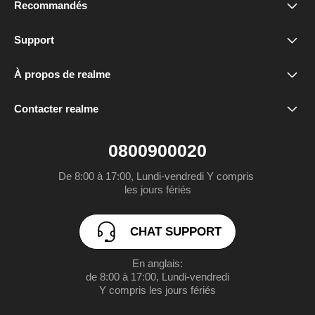
Recommandés
realme 16 5G
Support
FAQ
realme 16 Pro+ 5G
À propos de realme
Marque
Déclaration de conformité
realme 16 Pro 5G
Contacter realme
service.fr@realme.com
Communauté
EU Declaration
realme GT 8 Pro
0800900020
MANUEL DE L’UTILISATEUR
realme P3 Lite
De 8:00 à 17:00, Lundi-vendredi Y compris 

les jours fériés
Politique de garantie realme
realme Note 70T
CHAT SUPPORT
Gérer les cookies
realme P3 5G
En anglais:

UI 7.0
realme C71
de 8:00 à 17:00, Lundi-vendredi

Y compris les jours fériés