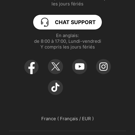
les jours fériés
Politique de garantie realme
realme Note 70T
CHAT SUPPORT
Gérer les cookies
realme P3 5G
En anglais:

de 8:00 à 17:00, Lundi-vendredi

UI 7.0
realme C71
Y compris les jours fériés
France ( Français / EUR )