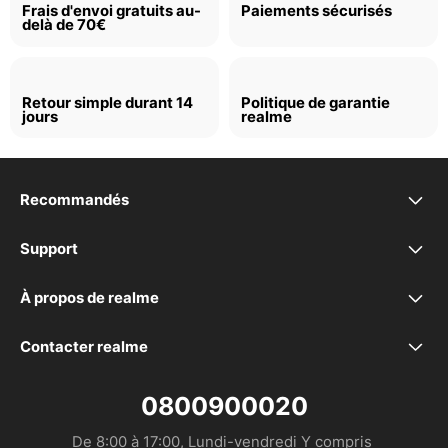
Frais d'envoi gratuits au-
Paiements sécurisés
delà de 70€
Retour simple durant 14
Politique de garantie
jours
realme
Recommandés
realme 16 5G
Support
FAQ
realme 16 Pro+ 5G
À propos de realme
Marque
Déclaration de conformité
realme 16 Pro 5G
Contacter realme
service.fr@realme.com
Communauté
EU Declaration
realme GT 8 Pro
0800900020
De 8:00 à 17:00, Lundi-vendredi Y compris 

MANUEL DE L’UTILISATEUR
realme P3 Lite