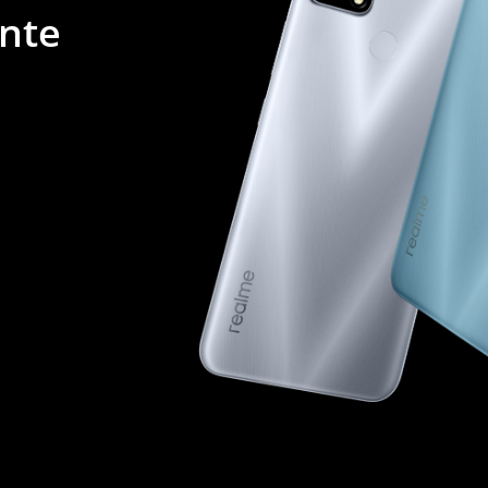
ante
ds Air6 Pro
realme Buds Air6
realme B
realme GT 6T