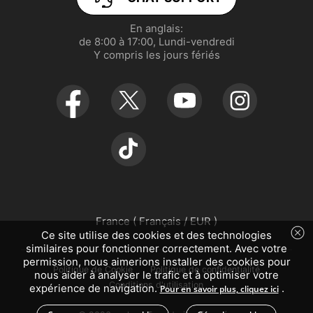
Gérer les cookies
realme P3 5G
En anglais:

de 8:00 à 17:00, Lundi-vendredi

UI 7.0
realme C71
Y compris les jours fériés
France ( Français / EUR )
Ce site utilise des cookies et des technologies
similaires pour fonctionner correctement. Avec votre
permission, nous aimerions installer des cookies pour
Politique de Cookie
Politique de confidentialité
nous aider à analyser le trafic et à optimiser votre
Conditions d'utilisation
expérience de navigation.
.
Pour en savoir plus, cliquez ici