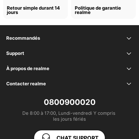
Retour simple durant 14
Politique de garantie
jours
realme
Recommandés
realme 16 5G
Support
FAQ
realme 16 Pro+ 5G
À propos de realme
Marque
Déclaration de conformité
realme 16 Pro 5G
Contacter realme
service.fr@realme.com
Communauté
EU Declaration
realme GT 8 Pro
0800900020
De 8:00 à 17:00, Lundi-vendredi Y compris 

MANUEL DE L’UTILISATEUR
realme P3 Lite
les jours fériés
Politique de garantie realme
realme Note 70T
CHAT SUPPORT