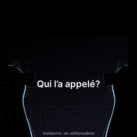
L'A
Qui l’a appelé?
APPELÉ
realmeow, un ambassadeur 