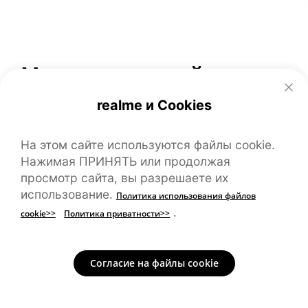
Многоуровневый
контроль качества
realme и Cookies
На этом сайте используются файлы cookie.
Каждый планшет realme Pad проходит
Нажимая ПРИНЯТЬ или продолжая
тщательное тестирование на множество
просмотр сайта, вы разрешаете их
параметров для проверки качества и
использование.
Политика использования файлов
безопасности продукции.
.
cookie>>
Политика приватности>>
200 000
Согласие на файлы cookie
Проверки кнопки
включения