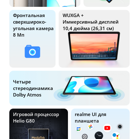
Фронтальная
WUXGA +
сверхшироко-
Иммерсивный дисплей
угольная камера
10,4 дюйма (26,31 см)
8 Мп
Четыре
стереодинамика
Dolby Atmos
Игровой
процессор
realme UI
для
Helio G80
планшета