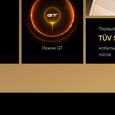
Первый
TÜV 
Режим GT
мобильн
лагов