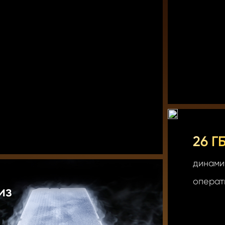
26 Г
динами
операт
з
