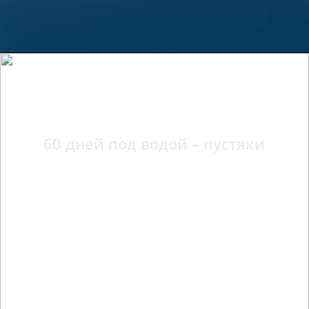
Пылевлагозащита IP69 Pro*
60 дней под водой – пустяки
Испытайте водонепроницаемость нового 
уровня. Мощная защита этого смартфона 
позволит вам отправиться куда угодно, и он 
всегда готов к вашим новым приключениям.