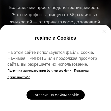
Больше, чем просто водонепроницаемость. 
Больше, чем просто водонепроницаемость. 
Больше, чем просто водонепроницаемость. 
Этот смартфон защищен от 36 различных 
Этот смартфон защищен от 36 различных 
Этот смартфон защищен от 36 различных 
жидкостей — от горячего кофе до холодной 
жидкостей — от горячего кофе до холодной 
жидкостей — от горячего кофе до холодной 
колы. Он готов ко всему, что может уготовить 
колы. Он готов ко всему, что может уготовить 
колы. Он готов ко всему, что может уготовить 
ему день.
ему день.
ему день.
realme и Cookies
На этом сайте используются файлы cookie.
Нажимая ПРИНЯТЬ или продолжая просмотр
сайта, вы разрешаете их использование.
Политика использования файлов cookie>>
Политика
.
приватности>>
Согласие на файлы cookie