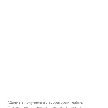
*Данные получены в лаборатории realme. 
Фактические результаты могут отличаться.