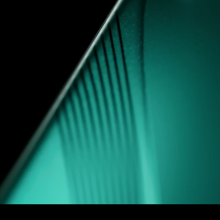
real
realme 
от 