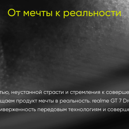
От мечты к реальности
ью, неустанной страсти и стремления к совершен
щаем продукт мечты в реальность. realme GT 7 Dr
верженность передовым технологиям и соверше