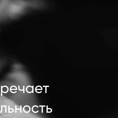
речает 
льность