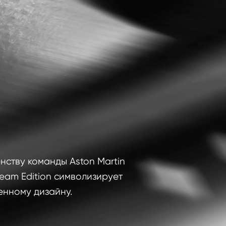
ству команды Aston Martin 
eam Edition символизирует 
нному дизайну.