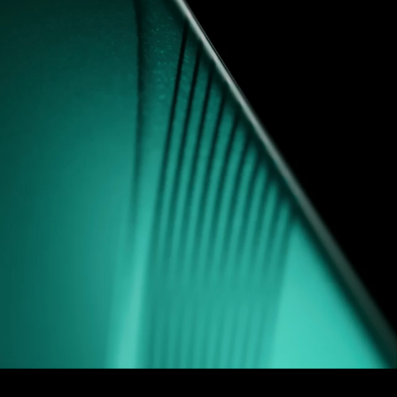
e C61
 T200 Lite