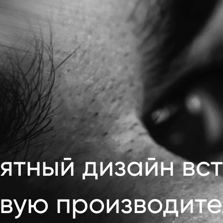
ятный дизайн вст
вую производите