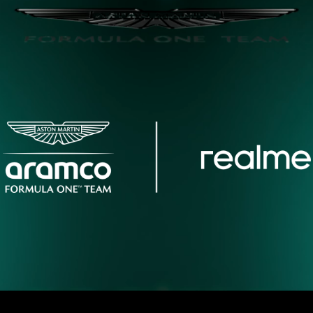
me C75
realme C63
realm
Buds T200
realme Buds T200x
realme Buds
realme GT 6
realme P3 5G
realme GT 6T
15 990
от 69 999
от 22 999
от 59 999