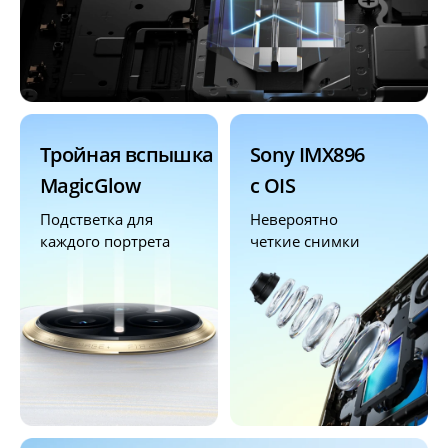
Тройная вспышка 
Sony IMX896 
MagicGlow
c OIS
Подстветка для 
Невероятно 
каждого портрета
четкие снимки