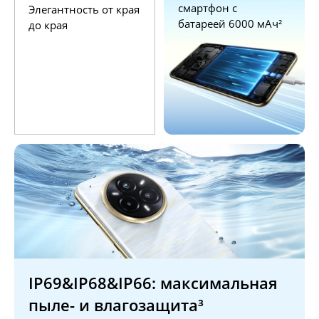
смартфон с 
Элегантность от края 
батареей 6000 мАч²
до края
IP69&IP68&IP66: максимальная 
пыле- и влагозащита³