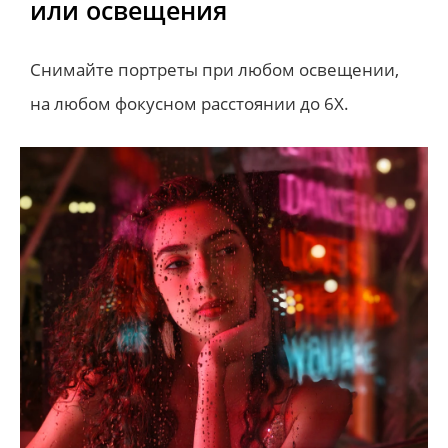
или освещения
или освещения
Снимайте портреты при любом освещении, 
Снимайте портреты при любом освещении, 
на любом фокусном расстоянии до 6X.
на любом фокусном расстоянии до 6X.