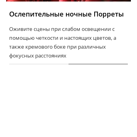
Перископ для 
Ослепительные ночные Порреты
потрясающих портретов
Перископический объектив ставит realme 14 
Оживите сцены при слабом освещении с 
Pro+ в один ряд с зеркальной камерой, 
помощью четкости и настоящих цветов, а 
обеспечивая исключительную глубину, 
также кремового боке при различных 
качество и точность изображения.
фокусных расстояниях