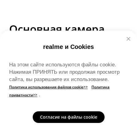
Основная камера 
Sony 50 МП с OIS
realme и Cookies
Sony IMX896
1/1.56” Крупный сенсор
F/1.8
На этом сайте используются файлы cookie.
Поддержка видео 4К
24 мм ЭФР
Нажимая ПРИНЯТЬ или продолжая просмотр
Сенсор флагманского уровня от Sony, 
сайта, вы разрешаете их использование.
превосходящий конкурентов в своем сегменте, 
Политика использования файлов cookie>>
Политика
обеспечивая более четкое, чистое 
.
приватности>>
изображение и высокий динамический 
диапазон. Запечатлейте потрясающие детали и 
Согласие на файлы cookie
естественные цвета на каждом снимке.