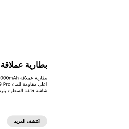
me C65
realme 13 Pro+ 5G
realme C63
realme 14 Pro+ 5G
realm
بطارية عملاقة.
شاشة فائقة السطوع بتردد 144Hz وسطوع يصل لـ 1200 
اكتشف المزيد