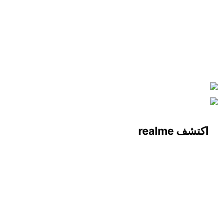
realme Buds Air6 Pro
realme Buds T110
اكتشف realme