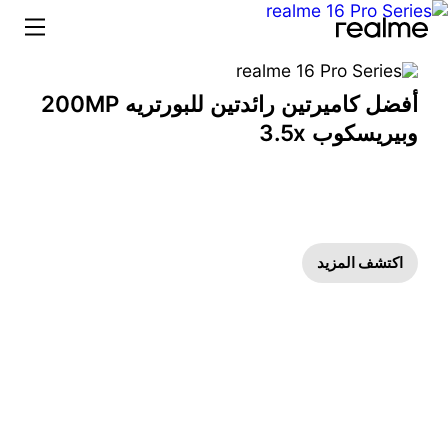
realme الشرق الأوسط وأفريقيا – هواتف ذكية، صوتيات و AIoT
أفضل كاميرتين رائدتين للبورتريه 200MP
وبيريسكوب 3.5x
اكتشف المزيد