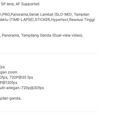
; 5P lens; AF Supported
am,PRO,Panorama,Gerak Lambat (SLO-MO), Tampilan 
aktu (TIME-LAPSE),STICKER,Hypertext,Resolusi Tinggi 
, Panorama, Tampilang Ganda (Dual-view video), 
ps

gan zoom

0fps, 720P@30 fps

ulti-adegan.:720p@30fps
ilan ganda.