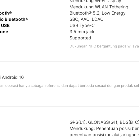
Mendukung Wi-Fi Display 

Mendukung WLAN Tethering
tooth®
Bluetooth® 5.2, Low Energy
o Bluetooth®
SBC, AAC, LDAC
 USB
USB Type-C
hone
3.5 mm jack
Supported
Dukungan NFC bergantung pada wilaya
i Android 16
tem operasi hanya sebagai referensi dan dapat berbeda sesuai dengan produk se
GPS(L1), GLONASS(G1), BDS(B1C),
Mendukung: Penentuan posisi ber
penentuan posisi melalui jaringan s