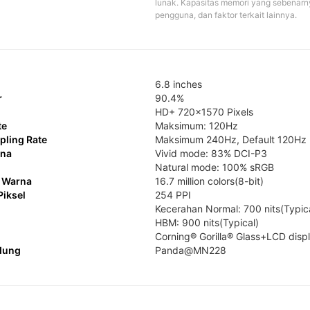
lunak. Kapasitas memori yang sebenarn
pengguna, dan faktor terkait lainnya.
6.8 inches
r
90.4%
HD+ 720×1570 Pixels
te
Maksimum: 120Hz
ling Rate
Maksimum 240Hz, Default 120Hz
rna
Vivid mode: 83% DCI-P3

Natural mode: 100% sRGB
 Warna
16.7 million colors(8-bit)
Piksel
254 PPI
Kecerahan Normal: 700 nits(Typica
HBM: 900 nits(Typical)
Corning® Gorilla® Glass+LCD disp
dung
Panda@MN228