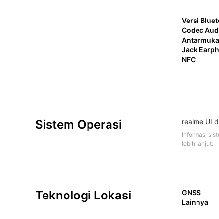
Versi Blue
Codec Audi
Antarmuka
Jack Earp
NFC
Sistem Operasi
realme UI d
Informasi sis
lebih lanjut.
Teknologi Lokasi
GNSS
Lainnya