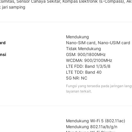
simitas, Sensor Cahaya Sekitar, Kompas Elektronik (E-Compass), Aks
k jari samping
Mendukung
ard
Nano-SIM card, Nano-USIM card
Tidak Mendukung
ensi
GSM: 900/1800MHz

WCDMA: 900/2100MHz

LTE FDD: Band 1/3/5/8

LTE TDD: Band 40

5G NR: NC
Fungsi yang tersedia pada jaringan lang
layanan terkait.
Mendukung Wi-Fi 5 (802.11ac) 

Mendukung 802.11a/b/g/n 
