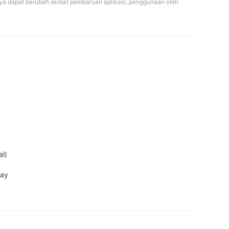
ya dapat berubah akibat pembaruan aplikasi, penggunaan oleh 
l)

lay