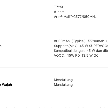
T7250
8-core
Arm® Mali™-G57@850MHz
8000mAh（Typical）/7780mAh（
e
Supports(Max): 45 W SUPERVOOC
Kompatibel dengan: 45 W dan di
VOOC，15W PD, 13.5 W QC
Mendukung
n Wajah
Mendukung