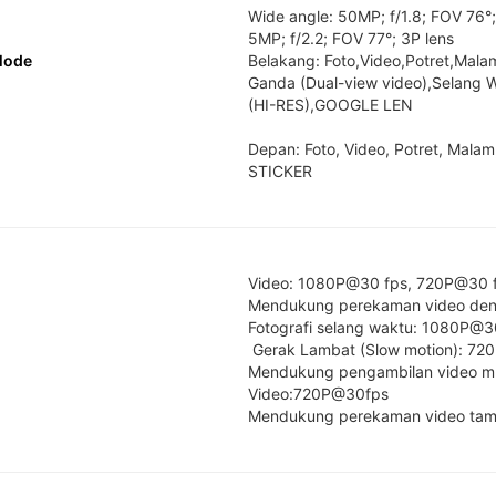
Wide angle: 50MP; f/1.8; FOV 76°
5MP; f/2.2; FOV 77°; 3P lens
Mode
Belakang: Foto,Video,Potret,Mal
Ganda (Dual-view video),Selang W
(HI-RES),GOOGLE LEN

Depan: Foto, Video, Potret, Malam
STICKER
Video: 1080P@30 fps, 720P@30 f
Mendukung perekaman video den
Fotografi selang waktu: 1080P@3
 Gerak Lambat (Slow motion): 720P@120fps

Mendukung pengambilan video m
Video:720P@30fps

Mendukung perekaman video tamp