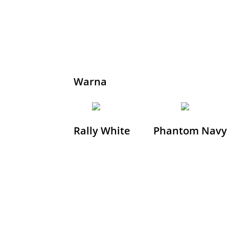
realme 16 Pro 5G
realme 16 5G
NEW!
NEW!
realme Buds Air7
realme Buds Air7
NEW!
 C85 Pro
realme C71
realme
Pro
realme 15 Pro 5G
realme 15 5G
Warna
Rally White
Phantom Navy