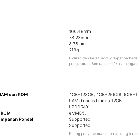
166.48mm
78.23mm
8.78mm
219g
Ukuran dan berat produk dapat berbeda 
pengukuran. Semua spesifikasi mengac
 RAM dan ROM
4GB+128GB, 4GB+256GB, 6GB+1
RAM dinamis hingga 12GB
LPDDR4X
i ROM
eMMC5.1
yimpanan Ponsel
Supported
Supported
Ruang penyimpanan internal yang tersed