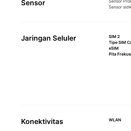
Sensor
Sensor Prok
Sensor sidi
Jaringan Seluler
SIM 2
Tipe SIM C
eSIM
Pita Freku
Konektivitas
WLAN