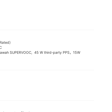
Rated）


bawah SUPERVOOC,  45 W third-party PPS，15W 