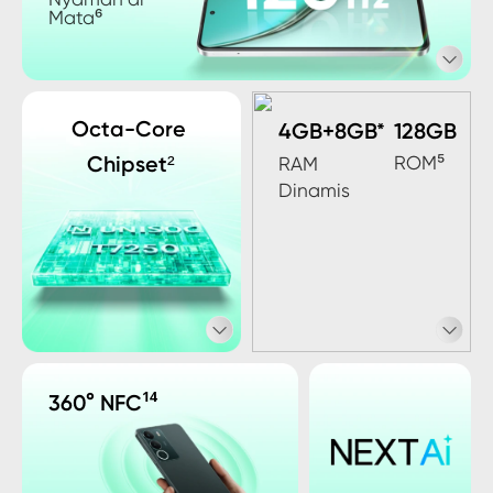
Mata⁶
Octa-Core 
4GB+8GB*
128GB
Chipset²
ROM⁵
RAM 
Dinamis
¹⁴
360° NFC