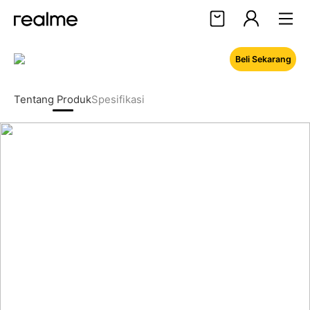
Beli Sekarang
Halo, User
Masuk
Daftar
Tentang Produk
Spesifikasi