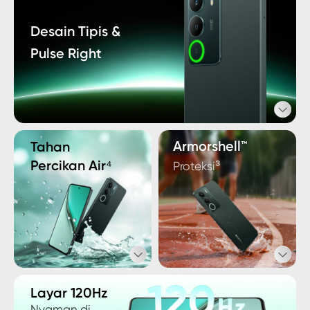
Desain Tipis & 

Pulse Right
Armorshell™
Tahan 

Percikan Air⁴
Proteksi³
Layar 120Hz
Nyaman di 