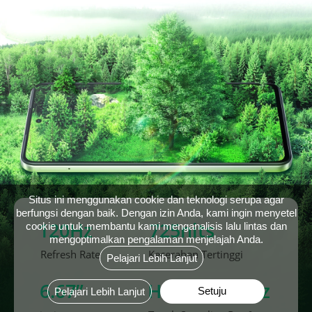
Situs ini menggunakan cookie dan teknologi serupa agar
berfungsi dengan baik. Dengan izin Anda, kami ingin menyetel
120Hz
725nits
cookie untuk membantu kami menganalisis lalu lintas dan
mengoptimalkan pengalaman menjelajah Anda.
Refresh Rate
Kecerahan Tertinggi
Pelajari Lebih Lanjut
6.67”
Hingga 240Hz
Setuju
Pelajari Lebih Lanjut