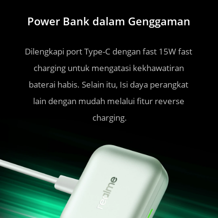
BATERAI LEBIH AWET¹
Power Bank dalam Genggaman
Lebih dari 9 Jam Bermain Game 
Dilengkapi port Type-C dengan fast 15W fast 
Saat Terisi 100%.
charging untuk mengatasi kekhawatiran 
baterai habis. Selain itu, Isi daya perangkat 
Dengan Baterai Awet 6300mAh, smartphone bisa 
lain dengan mudah melalui fitur reverse 
digunakan hingga 2 hari penuh tanpa khawatir 
charging.
kehabisan daya. Untuk bekerja seharian atau 
hiburan tanpa henti, daya tetap bertenaga dan 
selalu terhubung saat dibutuhkan.