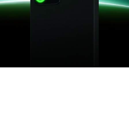
9
5
Colors Optional
Glowing Modes