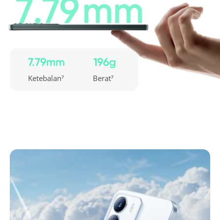
7.79mm
196g
Ketebalan⁷
Berat⁷