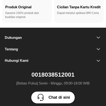
Produk Original
Cicilan Tanpa Kartu Kredit
Garansi 100% produk dan
Dapat melalui aplikasi BRI Ceria
kualitas original
Dukungan
FAQ
Tentang
Brand Kami
Tempat Pusat Perbaikan
Hubungi Kami
Chat di sini
Ruang Redaksi
0018038512001
Toko
[Bebas Pulsa] Senin - Minggu, 09:00-18:00 WIB
Chat di sini