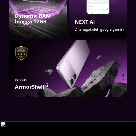
Dynamic RAM 

hingga 12GB
NEXT AI
Ditenagai oleh google gemini
Proteksi
ArmorShell™