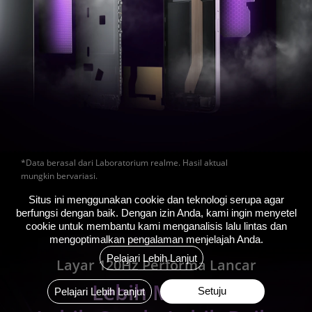
*Data berasal dari Laboratorium realme. Hasil aktual 
mungkin bervariasi.
Situs ini menggunakan cookie dan teknologi serupa agar
berfungsi dengan baik. Dengan izin Anda, kami ingin menyetel
cookie untuk membantu kami menganalisis lalu lintas dan
mengoptimalkan pengalaman menjelajah Anda.
Pelajari Lebih Lanjut
Layar 120Hz Performa Lancar
Lebih Mulus.
Setuju
Pelajari Lebih Lanjut