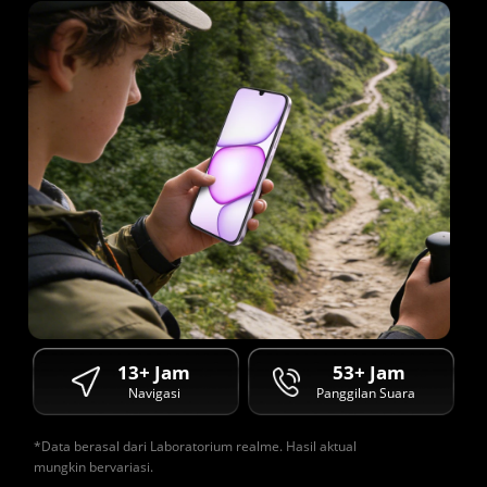
13+ Jam
53+ Jam
Navigasi
Panggilan Suara
*Data berasal dari Laboratorium realme. Hasil aktual 
mungkin bervariasi.