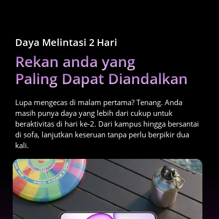
Daya Melintasi 2 Hari
Daya Melintasi 2 Hari
Rekan anda yang
Rekan anda yang
Paling Dapat Diandalkan
Paling Dapat Diandalkan
Lupa mengecas di malam pertama? Tenang. Anda 
Lupa mengecas di malam pertama? Tenang. Anda 
masih punya daya yang lebih dari cukup untuk 
masih punya daya yang lebih dari cukup untuk 
beraktivitas di hari ke-2. Dari kampus hingga bersantai 
beraktivitas di hari ke-2. Dari kampus hingga bersantai 
di sofa, lanjutkan keseruan tanpa perlu berpikir dua 
di sofa, lanjutkan keseruan tanpa perlu berpikir dua 
kali.
kali.