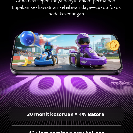
Anda bisa sepenuhnya hanyut dalam permainan. 
Lupakan kekhawatiran kehabisan daya—cukup fokus 
pada kesenangan.
30 menit keseruan = 4% Baterai
12+ jam gaming = satu kali cas