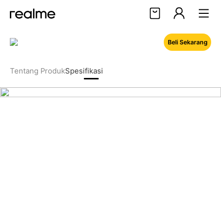
Beli Sekarang
Halo, User
Masuk
Daftar
Tentang Produk
Spesifikasi