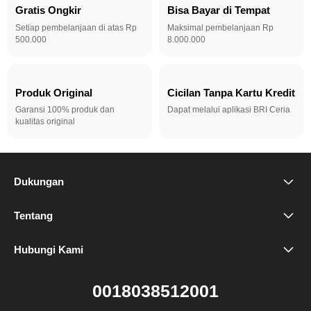
Gratis Ongkir
Bisa Bayar di Tempat
Setiap pembelanjaan di atas Rp
Maksimal pembelanjaan Rp
500.000
8.000.000
Produk Original
Cicilan Tanpa Kartu Kredit
Garansi 100% produk dan
Dapat melalui aplikasi BRI Ceria
kualitas original
Dukungan
FAQ
Tentang
Brand Kami
Tempat Pusat Perbaikan
Hubungi Kami
Chat di sini
Ruang Redaksi
0018038512001