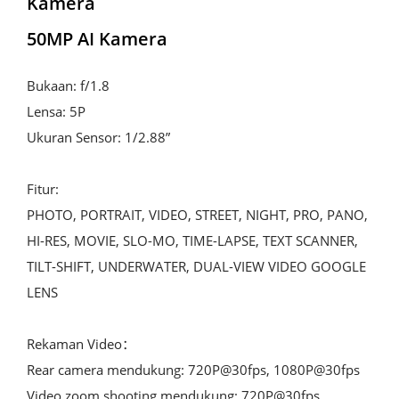
Kamera
50MP AI Kamera
Bukaan: f/1.8

Lensa: 5P

Ukuran Sensor: 1/2.88”

Fitur:

PHOTO, PORTRAIT, VIDEO, STREET, NIGHT, PRO, PANO, 
HI-RES, MOVIE, SLO-MO, TIME-LAPSE, TEXT SCANNER, 
TILT-SHIFT, UNDERWATER, DUAL-VIEW VIDEO GOOGLE 
LENS

Rekaman Video：

Rear camera mendukung: 720P@30fps, 1080P@30fps

Video zoom shooting mendukung: 720P@30fps, 