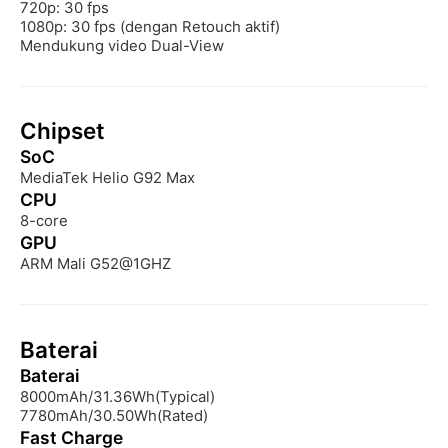
720p: 30 fps

1080p: 30 fps (dengan Retouch aktif)

Mendukung video Dual-View
Chipset
SoC
MediaTek Helio G92 Max
CPU
8-core
GPU
ARM Mali G52@1GHZ
Baterai
Baterai
8000mAh/31.36Wh(Typical)

7780mAh/30.50Wh(Rated)
Fast Charge