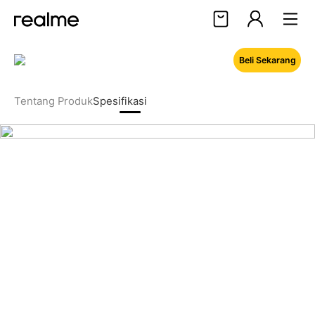
Spesifikasi realme C100
Beli Sekarang
Halo, User
Masuk
Daftar
Tentang Produk
Spesifikasi