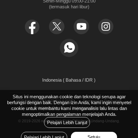
Senin-Minggu 09:00-21:00

(termasuk hari libur)
Indonesia ( Bahasa / IDR )
Situs ini menggunakan cookie dan teknologi serupa agar
PERJANJIAN PENGGUNA (USER)
Persyaratan Penjualan
berfungsi dengan baik. Dengan izin Anda, kami ingin menyetel
Kebijakan Privasi
Ketentuan Garansi
cookie untuk membantu kami menganalisis lalu lintas dan
mengoptimalkan pengalaman menjelajah Anda.
© 2019-2026 realme. Hak Cipta Dilindungi Undang-Undang.
Pelajari Lebih Lanjut
Setuju
Pelajari Lebih Lanjut