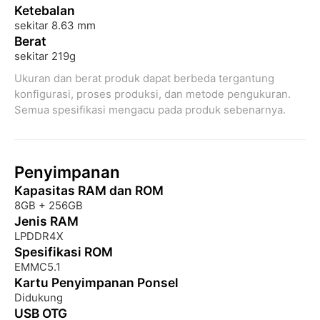
Ketebalan
sekitar 8.63 mm
Berat
sekitar 219g
Ukuran dan berat produk dapat berbeda tergantung 
konfigurasi, proses produksi, dan metode pengukuran. 
Semua spesifikasi mengacu pada produk sebenarnya.
Penyimpanan
Kapasitas RAM dan ROM
8GB + 256GB
Jenis RAM
LPDDR4X
Spesifikasi ROM
EMMC5.1
Kartu Penyimpanan Ponsel
Didukung
USB OTG