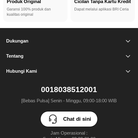
Produk Original
Cicilan Tanpa Kartu Kredit
Garansi 100% produk dan
Dapat melalui aplikasi BRI Ceria
kualitas original
Dukungan
FAQ
Tentang
Brand Kami
Tempat Pusat Perbaikan
Hubungi Kami
Chat di sini
Ruang Redaksi
0018038512001
Toko
[Bebas Pulsa] Senin - Minggu, 09:00-18:00 WIB
Chat di sini
Jam Operasional :
