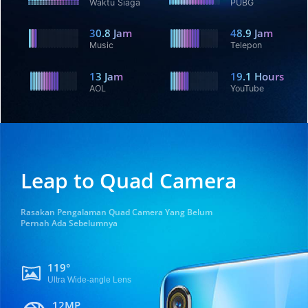
Waktu Siaga
PUBG
30.8
Jam
48.9
Jam
Music
Telepon
13
Jam
19.1
Hours
AOL
YouTube
Leap to Quad Camera
Rasakan Pengalaman Quad Camera Yang Belum
Pernah Ada Sebelumnya
119°
Ultra Wide-angle Lens
12MP