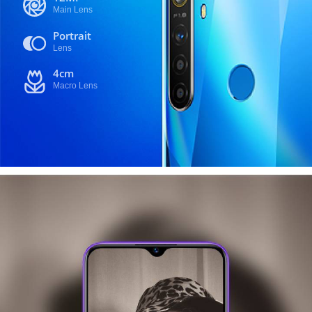
Main Lens
Portrait
Lens
4cm
Macro Lens