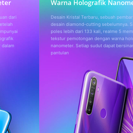
Warna Holografik Nanometer
Desain Kristal Terbaru, sebuah pembaruan dari
desain diamond-cutting sebelumnya. Setelah di
poles lebih dari 133 kali, realme 5 mempunyai
tekstur pemotongan dengan warna holografik
nanometer. Setiap sudut dapat bersinar dalam
pantulan