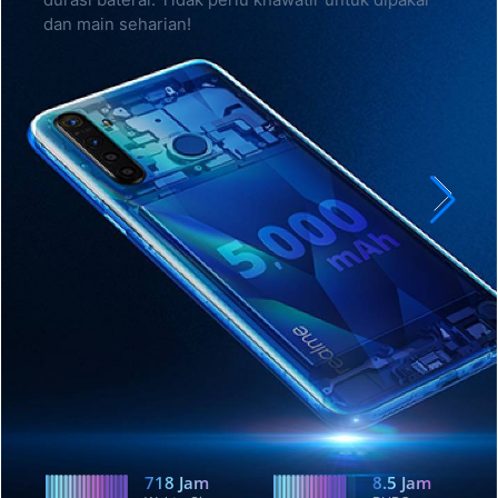
durasi baterai. Tidak perlu khawatir untuk dipakai
dan main seharian!
718
Jam
8.5
Jam