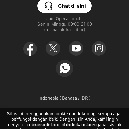
Chat di sini
Jam Operasional :

Senin-Minggu 09:00-21:00

(termasuk hari libur)
Indonesia ( Bahasa / IDR )
Situs ini menggunakan cookie dan teknologi serupa agar
PERJANJIAN PENGGUNA (USER)
Persyaratan Penjualan
berfungsi dengan baik. Dengan izin Anda, kami ingin
Kebijakan Privasi
Ketentuan Garansi
menyetel cookie untuk membantu kami menganalisis lalu