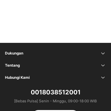
Dukungan
FAQ
Tentang
Brand Kami
Tempat Pusat Perbaikan
Hubungi Kami
Chat di sini
Ruang Redaksi
0018038512001
[Bebas Pulsa] Senin - Minggu, 09:00-18:00 WIB
Toko