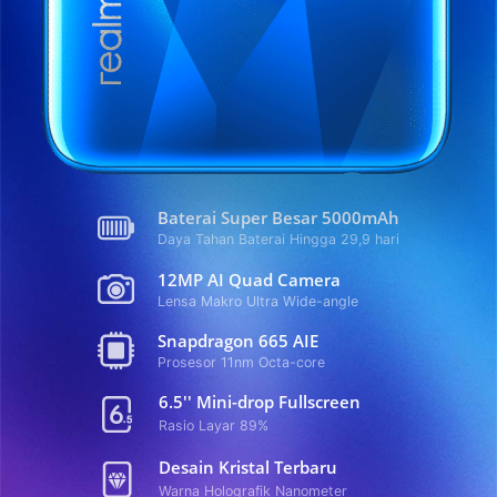
Baterai Super Besar 5000mAh
Daya Tahan Baterai Hingga 29,9 hari
12MP AI Quad Camera
Lensa Makro Ultra Wide-angle
Snapdragon 665 AIE
Prosesor 11nm Octa-core
6.5'' Mini-drop Fullscreen
Rasio Layar 89%
Desain Kristal Terbaru
Warna Holografik Nanometer