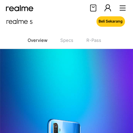
Beli Sekarang
Halo, User
Masuk
Daftar
Overview
Specs
R-Pass