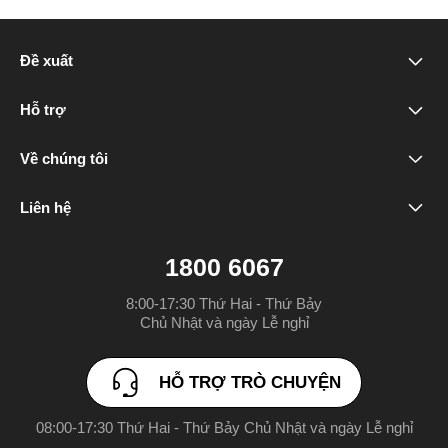
Đề xuất
realme C100x
Hỗ trợ
Câu hỏi thường gặp
realme 16T 5G
Về chúng tôi
Nhãn hiệu chúng tôi
Trung tâm dịch vụ khách hàng
realme C100
Liên hệ
HỖ TRỢ TRÒ CHUYỆN
Cộng đồng
realme P4 Power 5G
1800 6067
sales.vn@realme.com
realme Note 80
8:00-17:30 Thứ Hai - Thứ Bảy

Chủ Nhật và ngày Lễ nghỉ
pr.vn@realme.com
realme 16 5G
HỖ TRỢ TRÒ CHUYỆN
realme 16 Pro 5G
08:00-17:30 Thứ Hai - Thứ Bảy Chủ Nhật và ngày Lễ nghỉ
realme C85