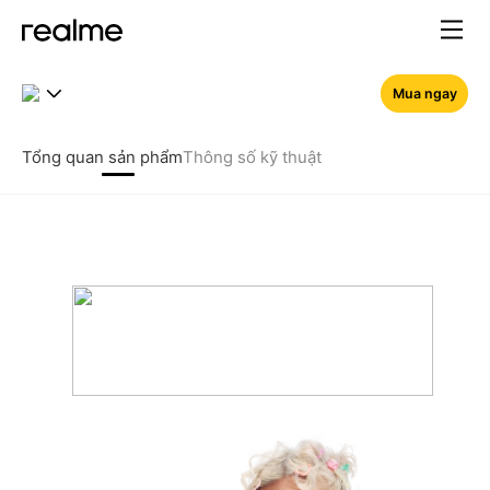
realme 15 5G – Pin Titan 7
Mua ngay
Tổng quan sản phẩm
Thông số kỹ thuật