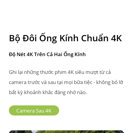
Bộ Đôi Ống Kính Chuẩn 4K
Độ Nét 4K Trên Cả Hai Ống Kính
Ghi lại những thước phim 4K siêu mượt từ cả 
camera trước và sau tại mọi bữa tiệc - không bỏ lỡ 
bất kỳ khoảnh khắc đáng nhớ nào.
Camera Sau 4K
Camera Sau 4K