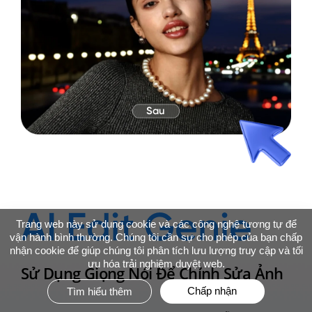
Sau
AI Edit Genie
AI Edit Genie
Trang web này sử dụng cookie và các công nghệ tương tự để
vận hành bình thường. Chúng tôi cần sự cho phép của bạn chấp
nhận cookie để giúp chúng tôi phân tích lưu lượng truy cập và tối
ưu hóa trải nghiệm duyệt web.
Sử Dụng Giọng Nói Để Chỉnh Sửa Ảnh
Sử Dụng Giọng Nói Để Chỉnh Sửa Ảnh
AI Edit Genie
AI Edit Genie
Chấp nhận
Tìm hiểu thêm